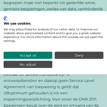
begrepen maar niet beperkt tot gederfde winst,
gemiste besparingen, verlies van data, verminderde
goodwill, bedrijfsstagnatie, comfortklachten,
verminderde energieprestaties of schade als gevolg
We use cookies
van (gedeeltelijke) uitval van installaties.
We may place these for analysis of our visitor data, to improve our
website, show personalised content and to give you a great website
experience. For more information about the cookies we use open the
8.3 De aansprakelijkheid van VBoptimum is beperkt
settings.
tot de bedongen jaarlijkse vergoeding (excl. BTW),
met een maximum van € 10.000 per gebeurtenis of
Accept all
Deny
reeks van gebeurtenissen met dezelfde oorzaak.
No, adjust
8.4 Voor zover de dienstverlening van VBoptimum
bestaat uit advies-, consultancy- of
ontwerpdiensten en daarop geen Service Level
Agreement van toepassing is, geldt dat
VBoptimum gehouden is tot een
inspanningsverplichting. Voor zover de DNR 2011
bepalingen bevat over de aard en omvang van de