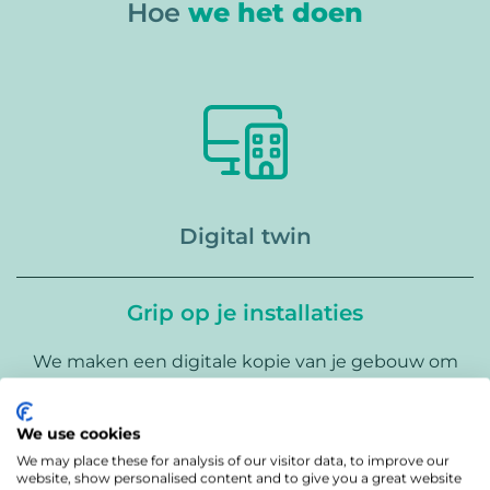
Hoe
we het doen
Digital twin
Grip op je installaties
We maken een digitale kopie van je gebouw om
(klimaat)installaties te valideren en verbeteren. Zo
los je verborgen problemen op, houd je grip op je
We use cookies
netcapaciteit en weet je zeker dat alles optimaal
We may place these for analysis of our visitor data, to improve our
werkt. Hier valt veel winst te behalen, want uit
website, show personalised content and to give you a great website