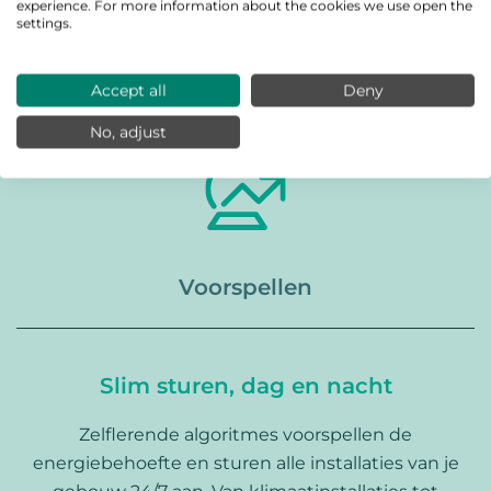
experience. For more information about the cookies we use open the
onderzoek blijkt dat 70% van de HVAC installaties
settings.
niet optimaal functioneert.
Lees hier hoe we
CroonWolter&Dros geholpen hebben met dit
Accept all
Deny
probleem.
No, adjust
Voorspellen
Slim sturen, dag en nacht
Zelflerende algoritmes voorspellen de
energiebehoefte en sturen alle installaties van je